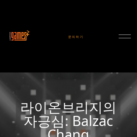
문의하기
라이온브리지의
자긍심: Balzac
Chang