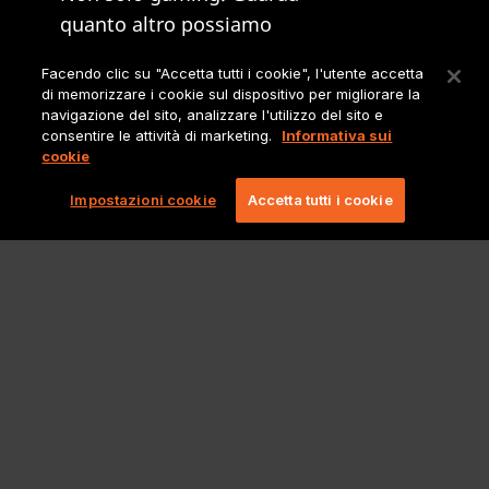
quanto altro possiamo
offrire.
Facendo clic su "Accetta tutti i cookie", l'utente accetta
di memorizzare i cookie sul dispositivo per migliorare la
Sito principale
navigazione del sito, analizzare l'utilizzo del sito e
Lionbridge
consentire le attività di marketing.
Informativa sui
cookie
Impostazioni cookie
Accetta tutti i cookie
Note legali e informative
Copyright 2026 Lionbridge Technologies, LLC. Tutti i diritti riservati.