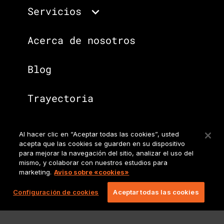
Servicios
Acerca de nosotros
Blog
Trayectoria
Al hacer clic en “Aceptar todas las cookies”, usted
Vamos más allá del gaming.
acepta que las cookies se guarden en su dispositivo
Consulte todos los servicios
para mejorar la navegación del sitio, analizar el uso del
mismo, y colaborar con nuestros estudios para
que ofrecemos.
marketing.
Aviso sobre «cookies»
Sitio principal de
Configuración de cookies
Aceptar todas las cookies
Lionbridge