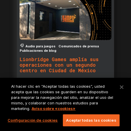
Audio para juegos
Comunicados de prensa
Publicaciones de blog
Lionbridge Games amplía sus
operaciones con un segundo
centro en Ciudad de México
Ampliamos nuestra presencia para mejorar las
prestaciones en español de Latinoamérica en
Al hacer clic en “Aceptar todas las cookies”, usted
los servicios de localización, audio y
acepta que las cookies se guarden en su dispositivo
multimedia.
para mejorar la navegación del sitio, analizar el uso del
mismo, y colaborar con nuestros estudios para
Publicado
Febrero 6, 2025
por
Lionbridge
marketing.
Aviso sobre «cookies»
Configuración de cookies
Aceptar todas las cookies