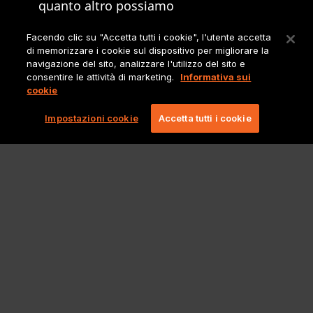
quanto altro possiamo
offrire.
Facendo clic su "Accetta tutti i cookie", l'utente accetta
di memorizzare i cookie sul dispositivo per migliorare la
Sito principale
navigazione del sito, analizzare l'utilizzo del sito e
Lionbridge
consentire le attività di marketing.
Informativa sui
cookie
Impostazioni cookie
Accetta tutti i cookie
Note legali e informative
Copyright 2026 Lionbridge Technologies, LLC. Tutti i diritti riservati.