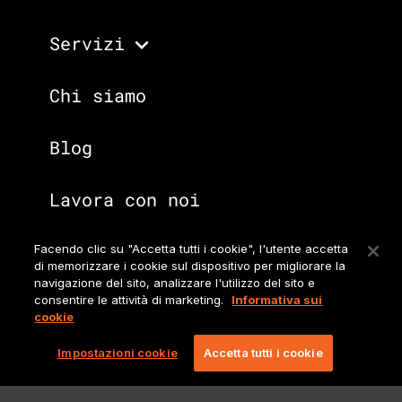
Servizi
Chi siamo
Blog
Lavora con noi
Facendo clic su "Accetta tutti i cookie", l'utente accetta
di memorizzare i cookie sul dispositivo per migliorare la
Non solo gaming. Guarda
navigazione del sito, analizzare l'utilizzo del sito e
quanto altro possiamo
consentire le attività di marketing.
Informativa sui
cookie
offrire.
Impostazioni cookie
Accetta tutti i cookie
Sito principale
Lionbridge