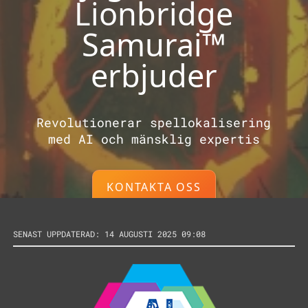
Lionbridge
Samurai™
erbjuder
Revolutionerar spellokalisering
med AI och mänsklig expertis
KONTAKTA OSS
SENAST UPPDATERAD: 14 AUGUSTI 2025 09:08