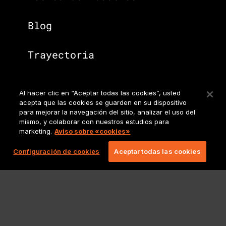
Blog
Trayectoria
Al hacer clic en “Aceptar todas las cookies”, usted
Vamos más allá del gaming.
acepta que las cookies se guarden en su dispositivo
Consulte todos los servicios
para mejorar la navegación del sitio, analizar el uso del
mismo, y colaborar con nuestros estudios para
que ofrecemos.
marketing.
Aviso sobre «cookies»
Sitio principal de
Configuración de cookies
Aceptar todas las cookies
Lionbridge