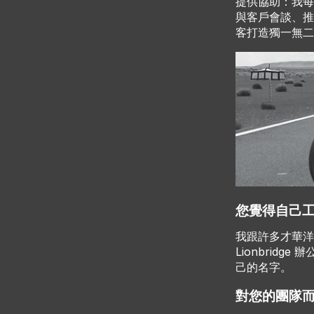
提供協助：我每
與客戶會談、推動
客打造獨一無二
您覺得自己
我跟許多才華洋
Lionbri
己的名字。
對您的團隊