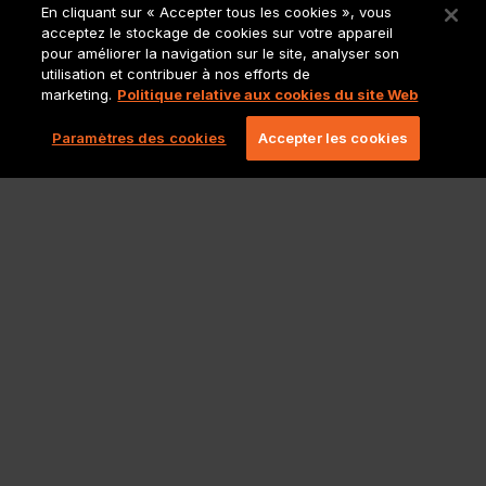
En cliquant sur « Accepter tous les cookies », vous
acceptez le stockage de cookies sur votre appareil
Allons au-delà du jeux
pour améliorer la navigation sur le site, analyser son
vidéo. Découvrez tous les
utilisation et contribuer à nos efforts de
marketing.
Politique relative aux cookies du site Web
services que nous
proposons.
Paramètres des cookies
Accepter les cookies
Site principal de
Lionbridge
Politiques et mentions légales
Copyright 2026 Lionbridge Technologies, LLC. Tous droits
réservés.