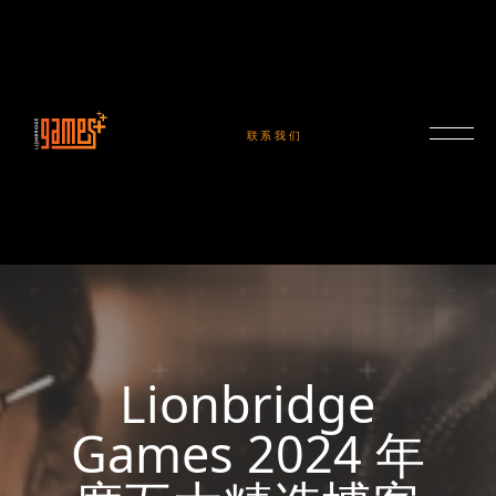
联系我们
Lionbridge
Games 2024 年