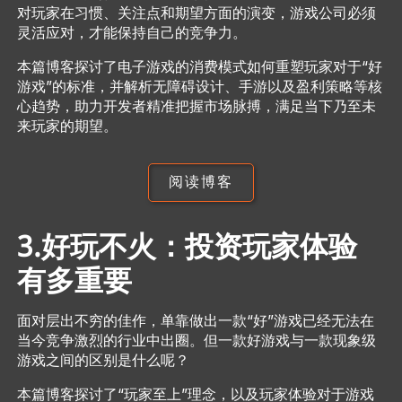
对玩家在习惯、关注点和期望方面的演变，游戏公司必须
灵活应对，才能保持自己的竞争力。
本篇博客探讨了电子游戏的消费模式如何重塑玩家对于“好
游戏”的标准，并解析无障碍设计、手游以及盈利策略等核
心趋势，助力开发者精准把握市场脉搏，满足当下乃至未
来玩家的期望。
阅读博客
3.好玩不火：投资玩家体验
有多重要
面对层出不穷的佳作，单靠做出一款“好”游戏已经无法在
当今竞争激烈的行业中出圈。但一款好游戏与一款现象级
游戏之间的区别是什么呢？
本篇博客探讨了“玩家至上”理念，以及玩家体验对于游戏