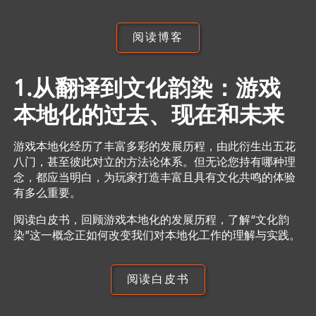
阅读博客
1.从翻译到文化韵染：游戏
本地化的过去、现在和未来
游戏本地化经历了丰富多彩的发展历程，由此衍生出五花
八门，甚至彼此对立的方法论体系。但无论您持有哪种理
念，都应当明白，为玩家打造丰富且具有文化共鸣的体验
有多么重要。
阅读白皮书，回顾游戏本地化的发展历程，了解“文化韵
染”这一概念正如何改变我们对本地化工作的理解与实践。
阅读白皮书