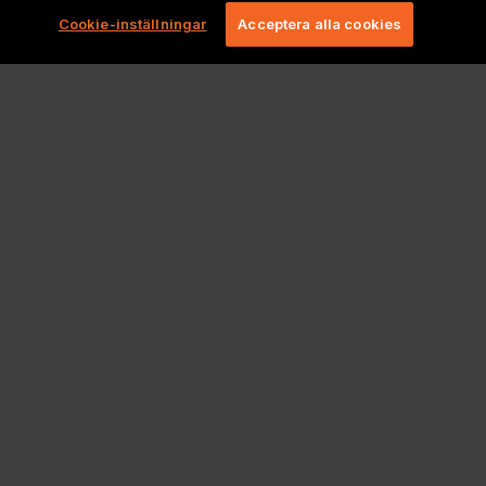
Cookie-inställningar
Acceptera alla cookies
Juridiska meddelanden och policyer
Copyright 2026 Lionbridge Technologies, LLC. Alla rättigheter
förbehållna.