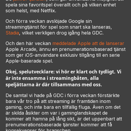
spela sina favoritspel överallt och på vilken enhet
som helst, med Netflix.
Och förra veckan avslöjade Google sin
streamingtjänst för spel som snart ska lanseras,
Stadia
, vilket verkligen drog igång hela GDC.
Och den här veckan
meddelade Apple att de lanserar
Apple Arcade, ännu en prenumerationsbaserad tjänst
som ger iOS-användare exklusiv tillgång till en serie
Apple-baserade spel.
Okej, spelutvecklare: vi hör er klart och tydligt.
Vi
är inte ensamma i streamingbåten, alla
speljättarna är där tillsammans med oss.
De samtal vi hade på GDC i förra veckan förstärkte
bara vår tro på att streaming är framtiden inom
gaming, och inte bara en tillfällig fluga. Även om det
är skilda åsikter om var i gaminglandskapet de
kommer att hamna på lång sikt, är det uppenbart att
prenumerationsbaserade tjänster kommer att få
konsekvenser för branschen.