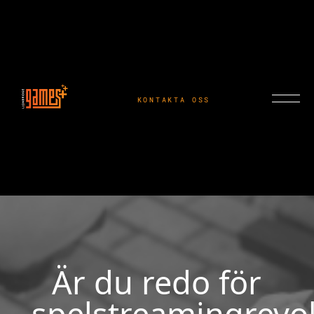
KONTAKTA OSS
Är du redo för
spelstreamingrevo