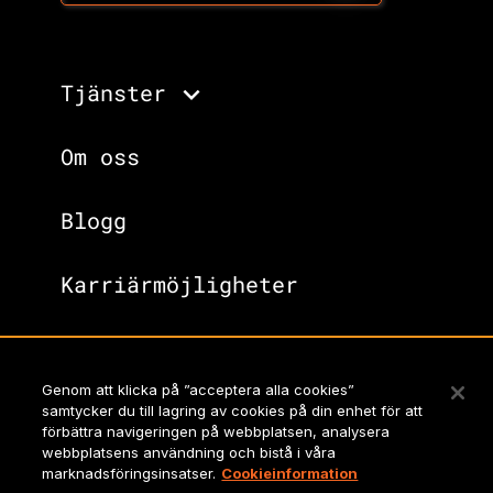
Tjänster
Om oss
Blogg
Karriärmöjligheter
Vi tar spel till nästa nivå.
Genom att klicka på ”acceptera alla cookies”
Kolla in alla tjänster vi
samtycker du till lagring av cookies på din enhet för att
erbjuder.
förbättra navigeringen på webbplatsen, analysera
webbplatsens användning och bistå i våra
marknadsföringsinsatser.
Cookieinformation
Lionbridges hemsida