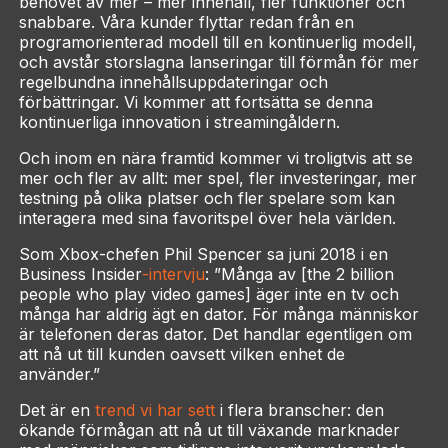
behovet av mer – mer innehåll, fler funktioner och
snabbare. Våra kunder flyttar redan från en
programorienterad modell till en kontinuerlig modell,
och avstår storslagna lanseringar till förmån för mer
regelbundna innehållsuppdateringar och
förbättringar. Vi kommer att fortsätta se denna
kontinuerliga innovation i streamingåldern.
Och inom en nära framtid kommer vi troligtvis att se
mer och fler av allt: mer spel, fler investeringar, mer
testning på olika platser och fler spelare som kan
interagera med sina favoritspel över hela världen.
Som Xbox-chefen Phil Spencer sa juni 2018 i en
Business Insider
-intervju
: ”Många av [the 2 billion
people who play video games] äger inte en tv och
många har aldrig ägt en dator. För många människor
är telefonen deras dator. Det handlar egentligen om
att nå ut till kunden oavsett vilken enhet de
använder.”
Det är en
trend vi har sett
i flera branscher: den
ökande förmågan att nå ut till växande marknader