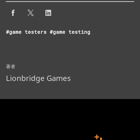
#game testers #game testing
著者
Lionbridge Games