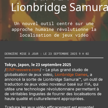
Lionbridge Samur
Un nouvel outil centré sur une
approche humaine révolutionne la
localisation de jeux vidéo
DERNIÈRE MISE À JOUR : LE 23 SEPTEMBRE 2025 9 H 02
Tokyo, Japon, le 23 septembre 2025
/
EINPresswire.com
/ – Le plus grand studio de
globalisation de jeux vidéo,
Lionbridge Games
, a
annoncé la sortie de Lionbridge Samurai™, un outil de
traduction de jeux vidéo novateur basé sur l'IA, qui
utilise une technologie révolutionnaire permettant à
de véritables linguistes de fournir des localisations de
haute qualité et culturellement appropriées.
Traduire les jeux vidéo efficacement est essentiel