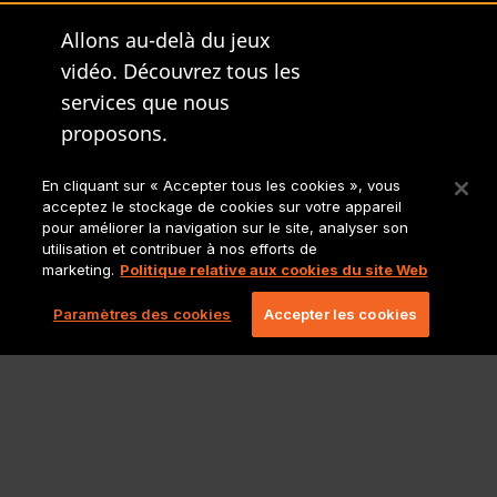
Allons au-delà du jeux
vidéo. Découvrez tous les
services que nous
proposons.
Site principal de
En cliquant sur « Accepter tous les cookies », vous
Lionbridge
acceptez le stockage de cookies sur votre appareil
pour améliorer la navigation sur le site, analyser son
utilisation et contribuer à nos efforts de
marketing.
Politique relative aux cookies du site Web
Paramètres des cookies
Accepter les cookies
Politiques et mentions légales
Copyright 2026 Lionbridge Technologies, LLC. Tous droits
réservés.