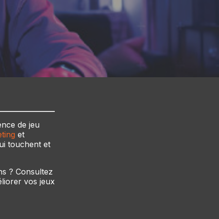
ence de jeu
ting
et
i touchent et
ns ? Consultez
iorer vos jeux