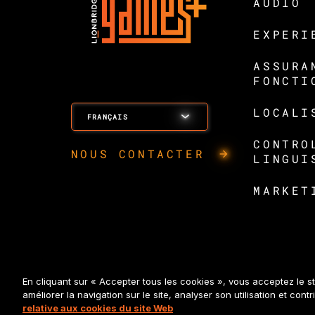
AUDIO
EXPERI
ASSURA
FONCTI
LOCALI
FRANÇAIS
CONTRO
NOUS CONTACTER
LINGUI
MARKET
En cliquant sur « Accepter tous les cookies », vous acceptez le s
Politiques et mentions légales
améliorer la navigation sur le site, analyser son utilisation et cont
relative aux cookies du site Web