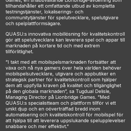
Games, en snabbväxande Lionbridge-avdelning som
tillhandahåller ett omfattande utbud av kompletta
testningstjänster, lokaliserings- och
communitytjänster för spelutvecklare, spelutgivare
och spelplattformsägare.
QUASU:s innovativa mobillösning för kvalitetskontroll
gör att spelutvecklare kan leverera spel och appar till
marknaden på kortare tid och med extrem
tillförlitlighet.
”I takt med att mobilspelsmarknaden fortsätter att
växa och nå nya gamers över hela världen behöver
mobilspelsutvecklare, utgivare och appbutiker en
strategisk partner för kvalitetskontroll som hjälper
dem att uppfylla kraven på kvalitet och tillgänglighet
på den globala marknaden”, sa Tugdual Delisle,
Managing Director på Lionbridge Games. ”Med
QUASU:s specialistteam och plattform tillför vi ett
unikt djup och en oöverträffad bredd inom
automatisering och kvalitetskontroll för mobilspel för
att hjälpa till att leverera uppslukande spelupplevelser
snabbare och mer effektivt.”