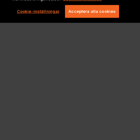
Cookie-inställningar
Acceptera alla cookies
Juridiska meddelanden och policyer
Copyright 2026 Lionbridge Technologies, LLC. Alla rättigheter
förbehållna.